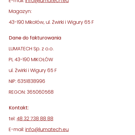
E-mail:
info@lumatech.eu
Magazyn:
43-190 Mikołów, ul. Żwirki i Wigury 65 F
Dane do fakturowania
LUMATECH Sp. z o.o.
PL 43-190 MIKOŁÓW
ul. Żwirki i Wigury 65 F
NIP: 6351838996
REGON: 365060568
Kontakt:
tel:
48 32 738 88 88
E-mail:
info@lumatech.eu