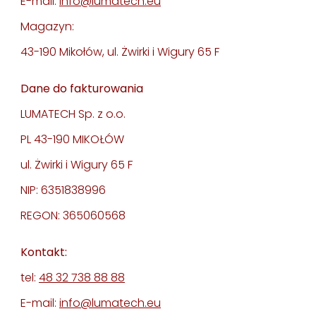
E-mail:
info@lumatech.eu
Magazyn:
43-190 Mikołów, ul. Żwirki i Wigury 65 F
Dane do fakturowania
LUMATECH Sp. z o.o.
PL 43-190 MIKOŁÓW
ul. Żwirki i Wigury 65 F
NIP: 6351838996
REGON: 365060568
Kontakt:
tel:
48 32 738 88 88
E-mail:
info@lumatech.eu