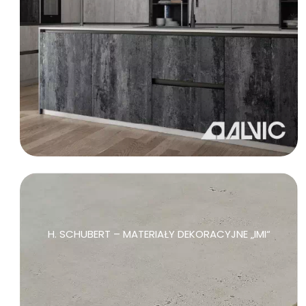
H. SCHUBERT – MATERIAŁY DEKORACYJNE „IMI“