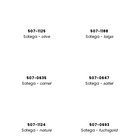
507-1125
507-1188
Sotega -
olive
Sotega -
taiga
507-0635
507-0647
Sotega -
camel
Sotega -
sattel
507-1124
507-0693
Sotega -
nature
Sotega -
fuchsgold