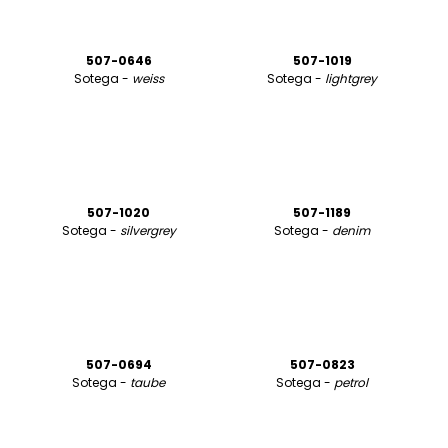
507-0646
507-1019
Sotega -
weiss
Sotega -
lightgrey
507-1020
507-1189
Sotega -
silvergrey
Sotega -
denim
507-0694
507-0823
Sotega -
taube
Sotega -
petrol