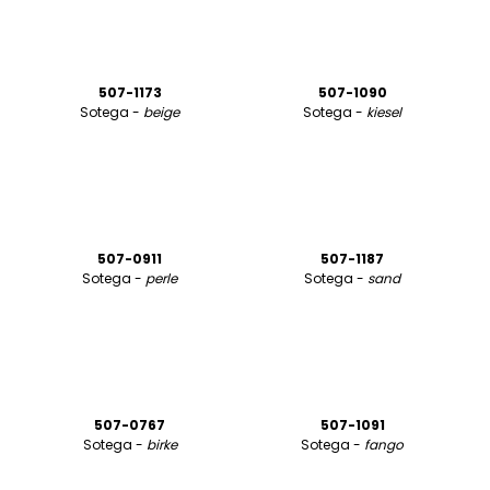
507-1173
507-1090
Sotega -
beige
Sotega -
kiesel
507-0911
507-1187
Sotega -
perle
Sotega -
sand
507-0767
507-1091
Sotega -
birke
Sotega -
fango