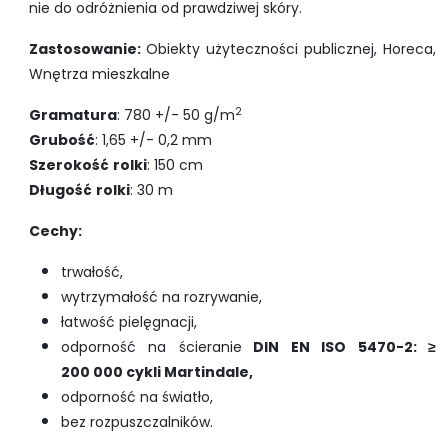
nie do odróżnienia od prawdziwej skóry.
Zastosowanie:
Obiekty użyteczności publicznej, Horeca,
Wnętrza mieszkalne
2
Gramatura
: 780 +/- 50 g/m
Grubość
: 1,65 +/- 0,2 mm
Szerokość
rolki
: 150 cm
Długość
rolki
: 30 m
Cechy:
trwałość,
wytrzymałość na rozrywanie,
łatwość pielęgnacji,
odporność na ścieranie
DIN EN ISO 5470-2: ≥
200 000 cykli Martindale,
odporność na światło,
bez rozpuszczalników.